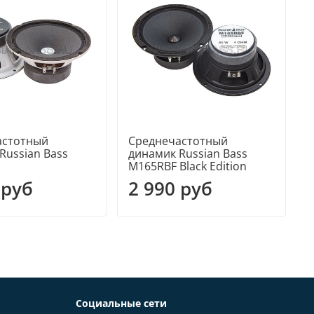
астотный
Среднечастотный
Russian Bass
динамик Russian Bass
д
M165RBF Black Edition
 руб
2 990 руб
Социальные сети