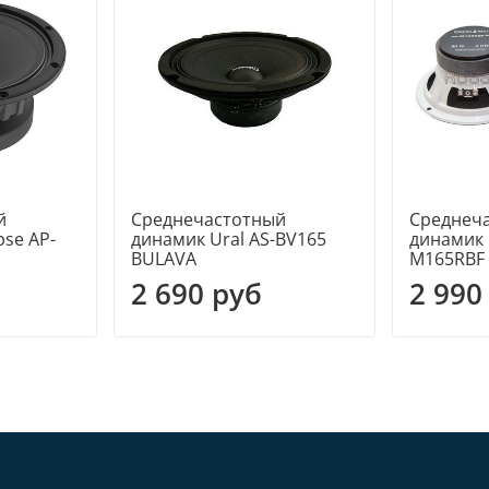
й
Среднечастотный
Среднеч
se AP-
динамик Ural AS-BV165
динамик 
BULAVA
M165RBF
2 690 руб
2 990