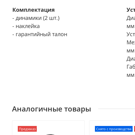
Комплектация
Ус
- динамики (2 шт.)
Ди
- наклейка
мм
- гарантийный талон
Ус
Ме
мм
Ди
Га
мм
Аналогичные товары
Предзаказ
Снято с производства