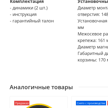
Комплектация
Установочны
- динамики (2 шт.)
Диаметр монт
- инструкция
отверстия: 14
- гарантийный талон
Установочная 
мм
Межосевое ра
крепежа: 161 
Диаметр магни
Габаритный д
корзины: 170
Аналогичные товары
Предзаказ
Снято с производства