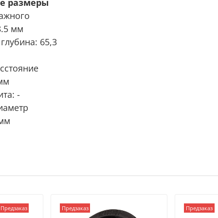
е размеры
ажного
8.5 мм
глубина: 65,3
сстояние
мм
та: -
иаметр
 мм
Предзаказ
Предзаказ
Предзаказ