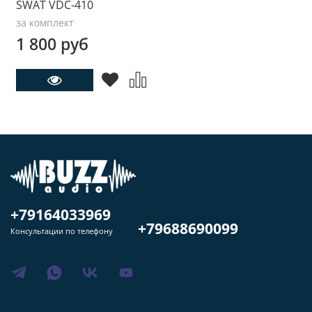
SWAT VDC-410
за комплект
1 800 руб
+79164033969
+79688690099
Консультации по телефону