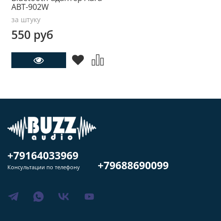
ABT-902W
за штуку
550 руб
+79164033969
+79688690099
Консультации по телефону