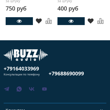
за штуку
за штуку
750 руб
400 руб
+79164033969
+79688690099
Консультации по телефону