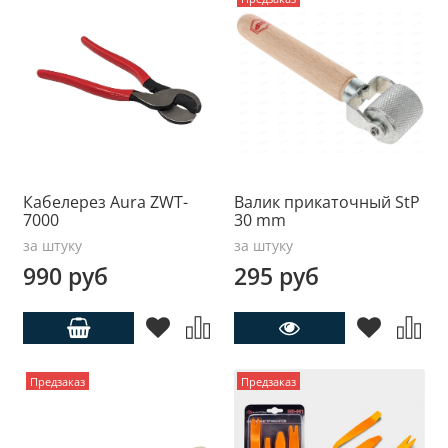
Кабелерез Aura ZWT-
Валик прикаточный StP
7000
30 mm
за штуку
за штуку
990 руб
295 руб
Предзаказ
Предзаказ