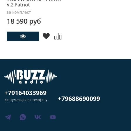
V.2 Patriot
за комплект
18 590 руб
+79164033969
+79688690099
Консультации по телефону