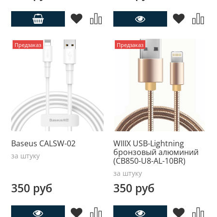
Предзаказ
Предзаказ
Baseus CALSW-02
WIIIX USB-Lightning
бронзовый алюминий
за штуку
(CB850-U8-AL-10BR)
за штуку
350 руб
350 руб