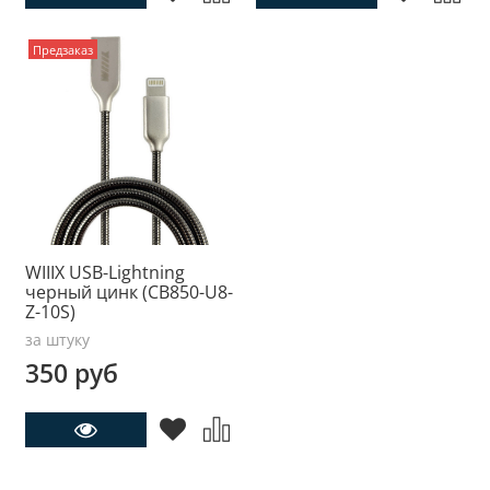
Предзаказ
WIIIX USB-Lightning
черный цинк (CB850-U8-
Z-10S)
за штуку
350 руб