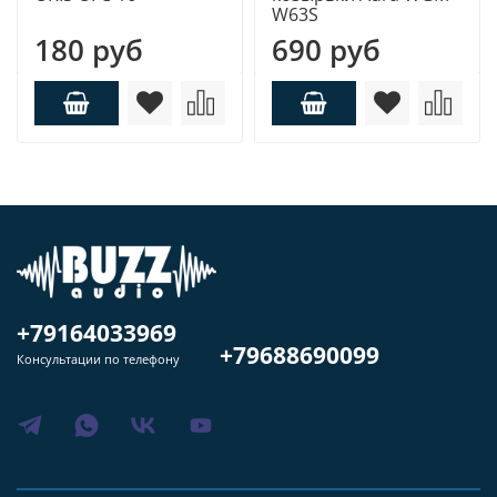
W63S
180 руб
690 руб
+79164033969
+79688690099
Консультации по телефону