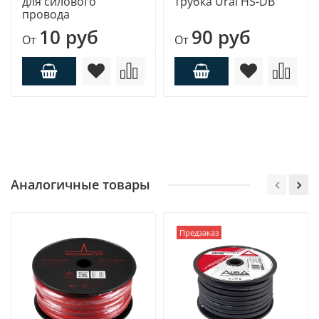
для силового
трубка Ural HS-DB
провода
10 руб
90 руб
От
От
Аналогичные товары
Предзаказ