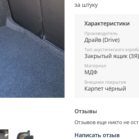
за штуку
Характеристики
Производитель
Драйв (Drive)
Тип акустического короб
Закрытый ящик (ЗЯ)
Материал
МДФ
Внешнее покрытие
Карпет чёрный
Отзывы
Отзывов еще никто не ос
Написать отзыв