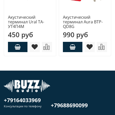
Акустический
Акустический
терминал Ural ТА-
терминал Aura BTP-
УТ4П4М
QD8G
450 руб
990 руб
+79164033969
+79688690099
Консультации по телефону