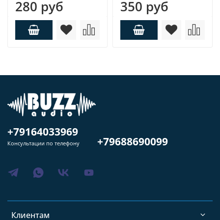
280 руб
350 руб
+79164033969
+79688690099
Консультации по телефону
Клиентам