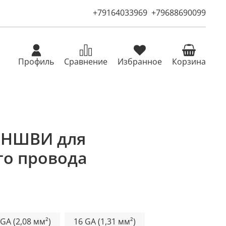
+79164033969
+79688690099
Профиль
Сравнение
Избранное
Корзина
 НШВИ для
го провода
 GA (2,08 мм²)
16 GA (1,31 мм²)