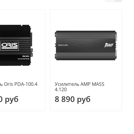
ь Oris PDA-100.4
Усилитель AMP MASS
У
4.120
0 руб
8 890 руб