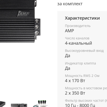
за комплект
Характеристики
Производитель
AMP
Число каналов
4-канальный
Высокоуровневый вход
Да
Индикатор клиппа
Да
Мощность RMS 2 Ом
4 x 170 Вт
Мощность в мостовом р
2 х 350 Вт
Фильтр высоких частот (
10 Гц - 8000 Гц