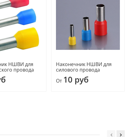
ник НШВИ для
Наконечник НШВИ для
4
ского провода
силового провода
уб
10 руб
От