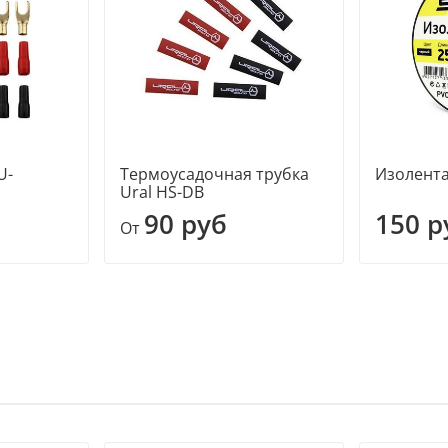
U-
Термоусадочная трубка
Изолента
Ural HS-DB
90 руб
150 р
От