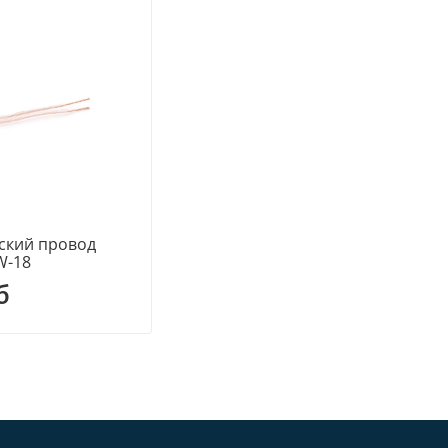
ский провод
W-18
б