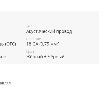
Тип
Акустический провод
Сечение
ь (OFC)
18 GA (0,75 мм²)
Цвет
кон
Жёлтый + Чёрный
тавлял