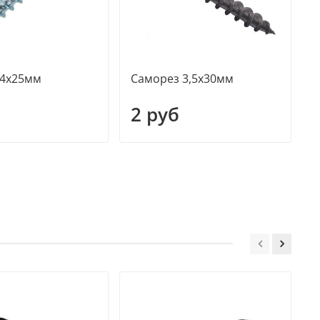
 4х25мм
Саморез 3,5х30мм
А
К
2 руб