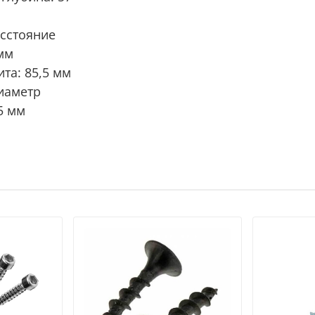
сстояние
мм
та: 85,5 мм
иаметр
5 мм