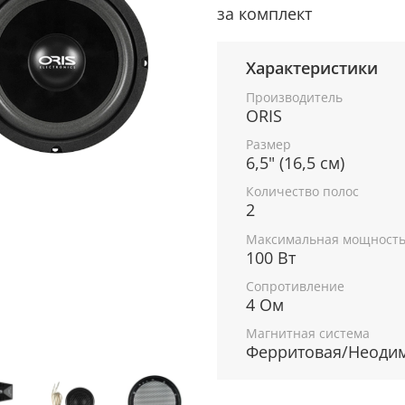
за комплект
Характеристики
Производитель
ORIS
Размер
6,5" (16,5 см)
Количество полос
2
Максимальная мощност
100 Вт
Сопротивление
4 Ом
Магнитная система
Ферритовая/Неоди