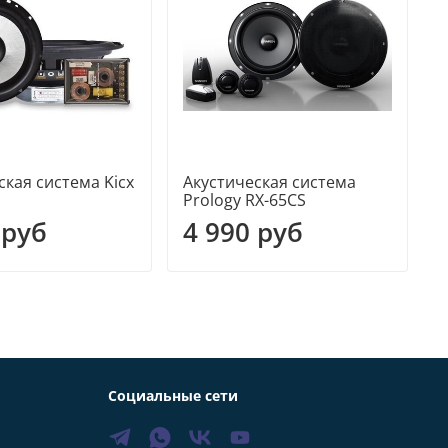
ская система Kicx
Акустическая система
А
Prology RX-65CS
B
 руб
4 990 руб
Социальные сети