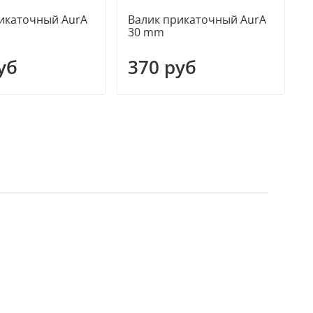
икаточный AurA
Валик прикаточный AurA
В
30 mm
уб
370 руб