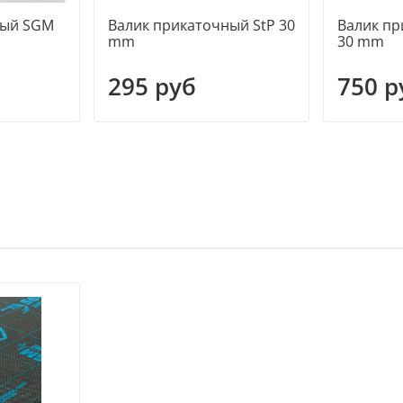
ный SGM
Валик прикаточный StP 30
Валик пр
mm
30 mm
295 руб
750 р