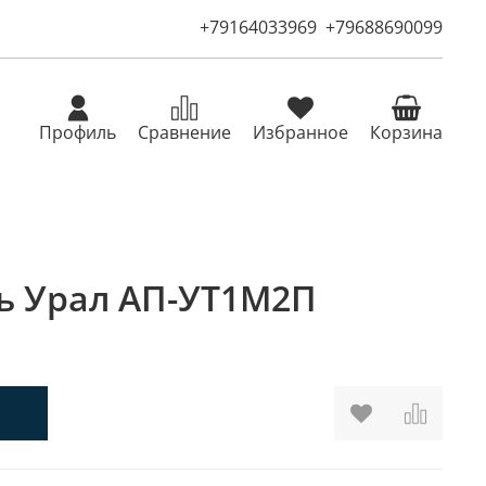
+79164033969
+79688690099
Профиль
Сравнение
Избранное
Корзина
ь Урал АП-УТ1М2П