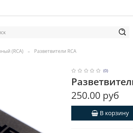
ный (RCA)
Разветвители RCA
(0)
Разветвител
250.00 руб
В корзину