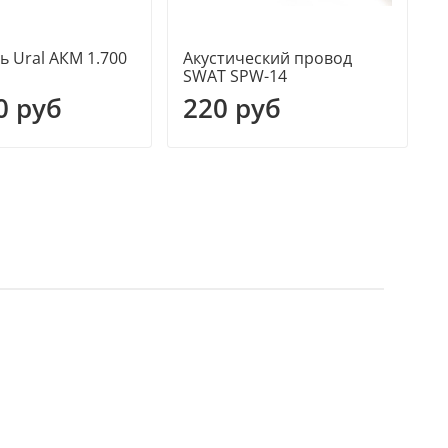
ь Ural АКM 1.700
Акустический провод
А
SWAT SPW-14
0 руб
220 руб