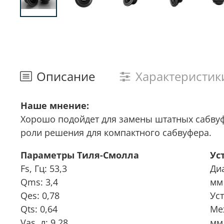
Описание
Характеристик
Наше мнение:
Хорошо подойдет для замены штатных сабвуф
роли решения для компактного сабвуфера.
Параметры Тиля-Смолла
Ус
Fs, Гц: 53,3
Ди
Qms: 3,4
мм
Qes: 0,78
Ус
Qts: 0,64
Ме
Vas, л: 9,28
мм