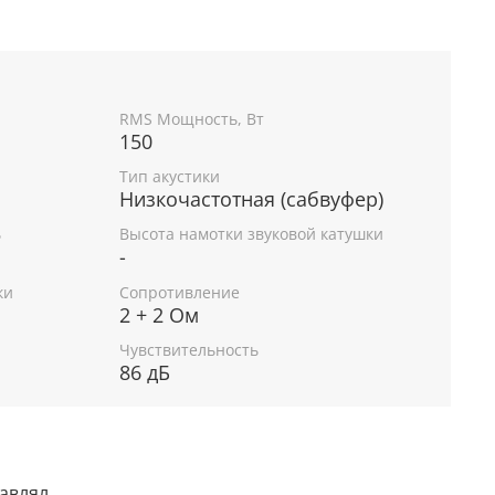
RMS Мощность, Вт
150
Тип акустики
Низкочастотная (сабвуфер)
ь
Высота намотки звуковой катушки
-
ки
Сопротивление
2 + 2 Ом
Чувствительность
86 дБ
тавлял