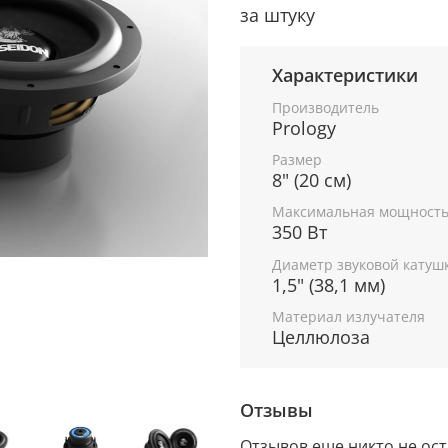
за штуку
Характеристики
Производитель
Prology
Размер
8" (20 см)
Максимальная мощност
350 Вт
Диаметр звуковой катуш
1,5" (38,1 мм)
Материал излучателя
Целлюлоза
Отзывы
Отзывов еще никто не ос