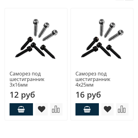
Саморез под
Саморез под
шестигранник
шестигранник
3х16мм
4х25мм
12 руб
16 руб