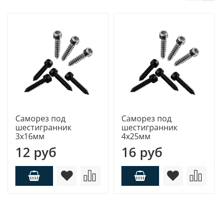
Саморез под
Саморез под
шестигранник
шестигранник
3х16мм
4х25мм
12 руб
16 руб