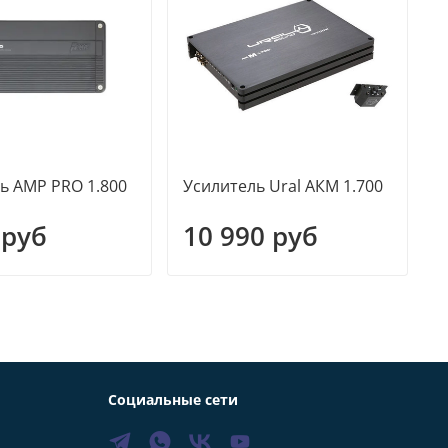
ь AMP PRO 1.800
Усилитель Ural АКM 1.700
У
v
 руб
10 990 руб
Социальные сети