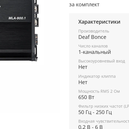
за комплект
Характеристики
Производитель
Deaf Bonce
Число каналов
1-канальный
Высокоуровневый вход
Нет
Индикатор клиппа
Нет
Мощность RMS 2 Ом
650 Вт
Фильтр низких частот (LP
50 Гц - 250 Гц
Входная чувствительнос
0,2 В - 6 В