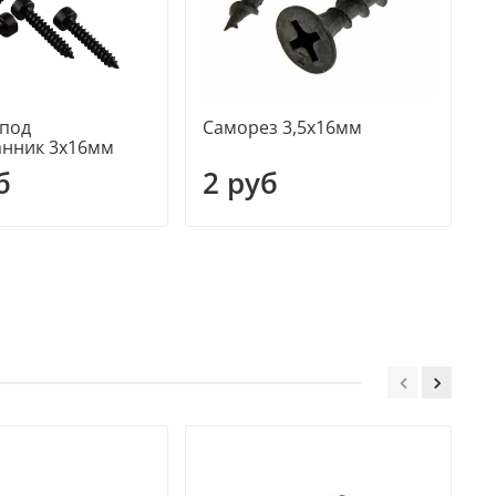
 под
Саморез 3,5х16мм
В
анник 3х16мм
б
2 руб