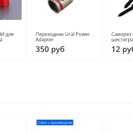
И для
Переходник Ural Power
Саморез
а
Adapter
шестигр
350 руб
12 ру
Снято с производства