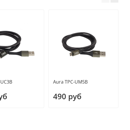
-UC3B
Aura TPC-UM5B
A
1
уб
490 руб