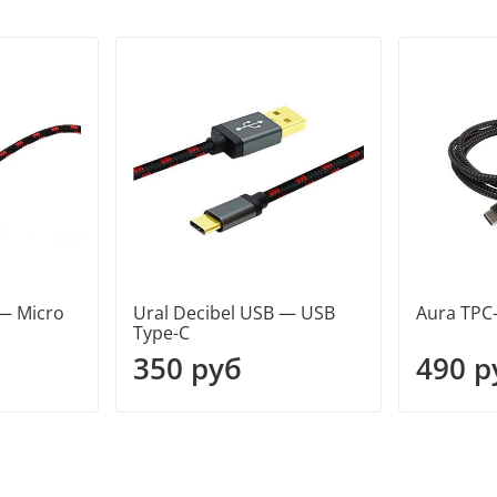
 — Micro
Ural Decibel USB — USB
Aura TPC
Type-C
350 руб
490 р