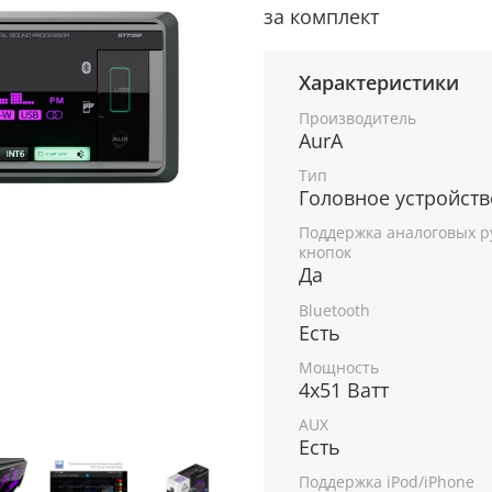
за комплект
Характеристики
Производитель
AurA
Тип
Головное устройств
Поддержка аналоговых р
кнопок
Да
Bluetooth
Есть
Мощность
4х51 Ватт
AUX
Есть
Поддержка iPod/iPhone